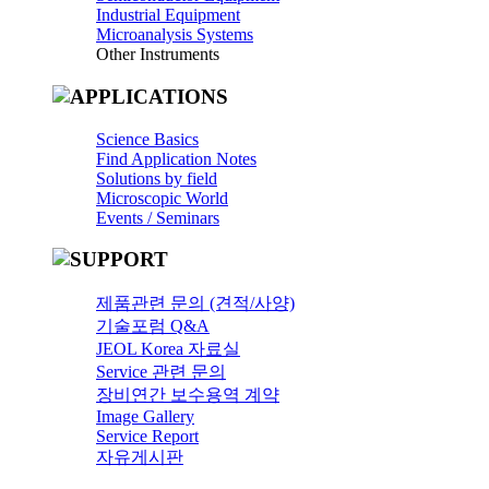
Industrial Equipment
Microanalysis Systems
Other Instruments
Science Basics
Find Application Notes
Solutions by field
Microscopic World
Events / Seminars
제품관련 문의 (견적/사양)
기술포럼 Q&A
JEOL Korea 자료실
Service 관련 문의
장비연간 보수용역 계약
Image Gallery
Service Report
자유게시판