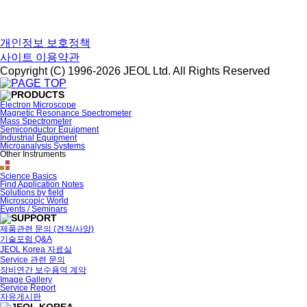
개인정보 보호정책
사이트 이용약관
Copyright (C) 1996-2026 JEOL Ltd. All Rights Reserved
Electron Microscope
Magnetic Resonance Spectrometer
Mass Spectrometer
Semiconductor Equipment
Industrial Equipment
Microanalysis Systems
Other Instruments
Science Basics
Find Application Notes
Solutions by field
Microscopic World
Events / Seminars
제품관련 문의 (견적/사양)
기술포럼 Q&A
JEOL Korea 자료실
Service 관련 문의
장비연간 보수용역 계약
Image Gallery
Service Report
자유게시판